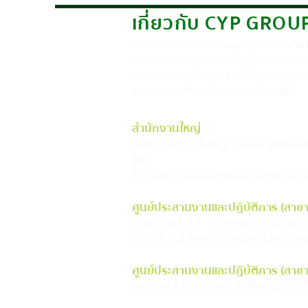
อะไร เลือกอย่างไรให้ได้
เกี่ยวกับ CYP GROU
มาตรฐาน
ก่อตั้งโดยปณิธานของกลุ่มนักบริหารงานผู้ท
ความสามารถ มุ่งมั่นในการให้บริการ อย่า
ประสบการณ์มากกว่า 20 ปี โดยงานบริการ
สนองความพึงพอใจของลูกค้าในทุกมิติ
สำนักงานใหญ่
เลขที่ 144/119 หมู่บ้านยิ่งรวยพรีเมีย
แมน
ต.รั้วใหญ่ อ.เมืองสุพรรณ จ.สุพรรณบ
ศูนย์ประสานงานและปฏิบัติการ (สา
104/4 หมู่ 13 ถ.พุทธมณฑลสาย 5
ต.ไร่ขิง อ.สามพราน จ.นครปฐม 732
ศูนย์ประสานงานและปฏิบัติการ (สาขาเ
202 หมู่ 2 ต.ท่าศาลา อ.เมือง จ.เชีย