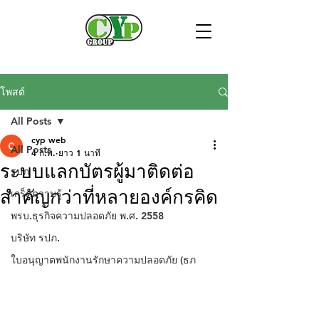
โพสต์
All Posts
cyp web
All Posts
4 ก.พ.
ยาว 1 นาที
ระบบแลกบัตรผู้มาติดต่อ
รปภ
สำคัญกว่าที่หลายองค์กรคิด
เกร็ดความรู้
พรบ.ธุรกิจความปลอดภัย พ.ศ. 2558
บริษัท รปภ.
ใบอนุญาตพนักงานรักษาความปลอดภัย (ธภ