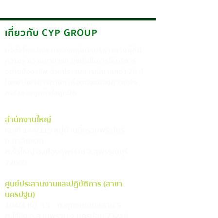
อย่างไร
เกี่ยวกับ CYP GROUP
ก่อตั้งโดยปณิธานของกลุ่มนักบริหารงานผู้ที่มี
ความรู้ ความสามารถ มุ่งมั่นในการให้บริการ
อย่างมืออาชีพ ด้วยประสบการณ์มากกว่า 20 ปี
โดยงานบริการต่างๆ เพื่อตอบสนองความพึง
พอใจของลูกค้าในทุกมิติ
สำนักงานใหญ่
เลขที่ 144/119 หมู่บ้านยิ่งรวยพรีเมียร์
ถ.มาลัยแมน
ต.รั้วใหญ่ อ.เมืองสุพรรณ จ.สุพรรณบุรี
72000
ศูนย์ประสานงานและปฏิบัติการ (สาขา
นครปฐม)
104/4 หมู่ 13 ถ.พุทธมณฑลสาย 5
ต.ไร่ขิง อ.สามพราน จ.นครปฐม 73210