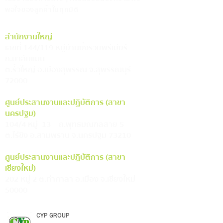
พอใจของลูกค้าในทุกมิติ
สำนักงานใหญ่
เลขที่ 144/119 หมู่บ้านยิ่งรวยพรีเมียร์
ถ.มาลัยแมน
ต.รั้วใหญ่ อ.เมืองสุพรรณ จ.สุพรรณบุรี
72000
ศูนย์ประสานงานและปฏิบัติการ (สาขา
นครปฐม)
104/4 หมู่ 13 ถ.พุทธมณฑลสาย 5
ต.ไร่ขิง อ.สามพราน จ.นครปฐม 73210
ศูนย์ประสานงานและปฏิบัติการ (สาขา
เชียงใหม่)
202 หมู่ 2 ต.ท่าศาลา อ.เมือง จ.เชียงใหม่
50000