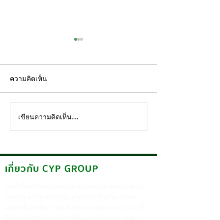
ความคิดเห็น
เขียนความคิดเห็น…
เพราะความปลอดภัย…ไม่
ระบบเดินตรวจ 
ควรเป็นเรื่องของการเสี่ยง
เพิ่มความมั่นใจให
อย่างไร
เกี่ยวกับ CYP GROUP
ก่อตั้งโดยปณิธานของกลุ่มนักบริหารงานผู้ที่มี
ความรู้ ความสามารถ มุ่งมั่นในการให้บริการ
อย่างมืออาชีพ ด้วยประสบการณ์มากกว่า 20 ปี
โดยงานบริการต่างๆ เพื่อตอบสนองความพึง